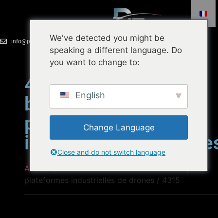
We've detected you might be
info@pithrust.com
+86 18924719951
speaking a different language. Do
you want to change to:
4315 Moteur sans
English
balais 600KV pour
plateformes
Change Language
industrielles de drone
Close and do not switch language
Accueil
/
Moteurs
Moteur sans balai 600KV pour
plateformes industrielles de drones / 4315