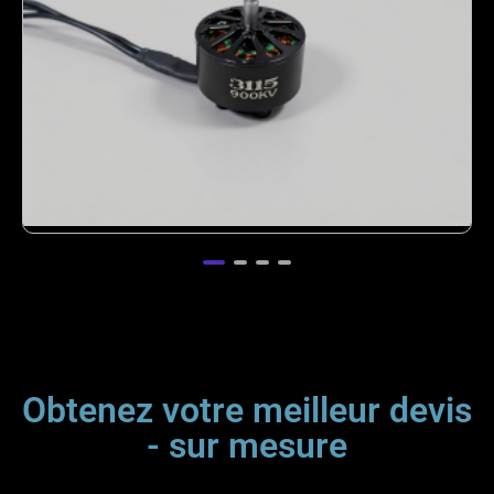
Moteur sans balais 4320 de 350 kV pour
drones de transport lourd
Obtenez votre meilleur devis
- sur mesure