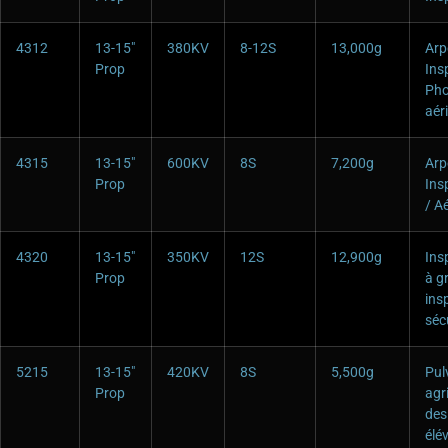
4312
13-15″
380KV
8-12S
13,000g
Arp
Prop
Ins
Pho
aér
4315
13-15″
600KV
8S
7,200g
Arp
Prop
Ins
/ A
4320
13-15″
350KV
12S
12,900g
Ins
Prop
à g
ins
séc
5215
13-15″
420KV
8S
5,500g
Pul
Prop
agr
des
élé