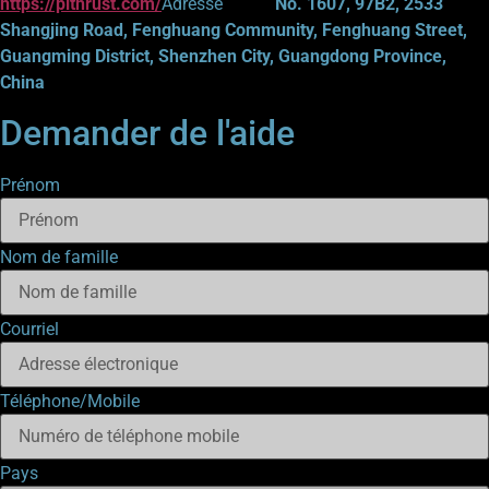
https://pithrust.com/
Adresse
No. 1607, 97B2, 2533
Shangjing Road, Fenghuang Community, Fenghuang Street,
Guangming District, Shenzhen City, Guangdong Province,
China
Demander de l'aide
Prénom
Nom de famille
Courriel
Téléphone/Mobile
Pays