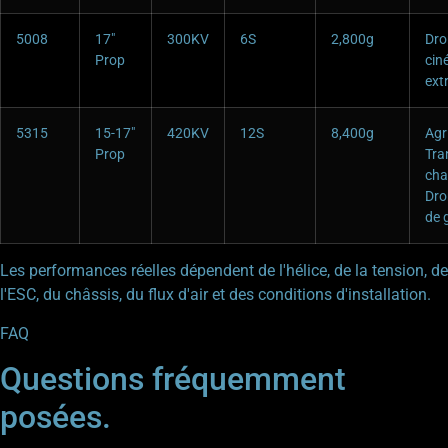
5008
17″
300KV
6S
2,800g
Dro
Prop
cin
ext
5315
15-17″
420KV
12S
8,400g
Agr
Prop
Tra
cha
Dro
de 
Les performances réelles dépendent de l'hélice, de la tension, de
l'ESC, du châssis, du flux d'air et des conditions d'installation.
FAQ
Questions fréquemment
posées.